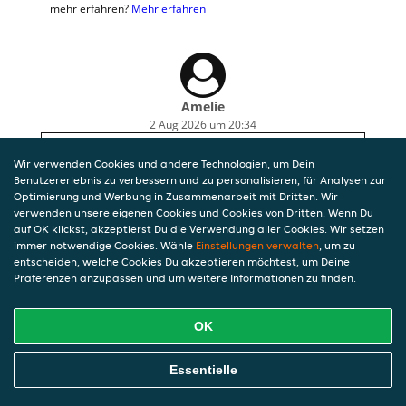
mehr erfahren?
Mehr erfahren
Amelie
2 Aug 2026 um 20:34
Leider 1,5h gewartet. Extra Lieferkosten bezahlt,
Wir verwenden Cookies und andere Technologien, um Dein
trotz vielem Geld. Zu 9 Essen kamen 3 Stäbchen
Benutzererlebnis zu verbessern und zu personalisieren, für Analysen zur
und 4 Glückskekse. Im vegetarischen Essen waren
Optimierung und Werbung in Zusammenarbeit mit Dritten. Wir
Fleisch-Stückchen enthalten und die Ente war
verwenden unsere eigenen Cookies und Cookies von Dritten. Wenn Du
teilweise sehr trocken und hat alt geschmeckt.
auf OK klickst, akzeptierst Du die Verwendung aller Cookies. Wir setzen
immer notwendige Cookies. Wähle
Einstellungen verwalten
, um zu
entscheiden, welche Cookies Du akzeptieren möchtest, um Deine
Präferenzen anzupassen und um weitere Informationen zu finden.
OK
Essentielle